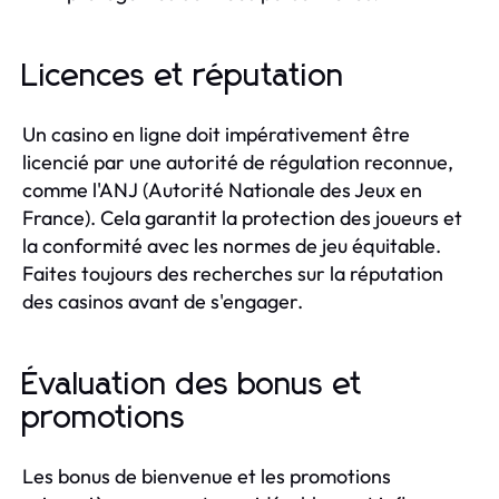
Licences et réputation
Un casino en ligne doit impérativement être
licencié par une autorité de régulation reconnue,
comme l'ANJ (Autorité Nationale des Jeux en
France). Cela garantit la protection des joueurs et
la conformité avec les normes de jeu équitable.
Faites toujours des recherches sur la réputation
des casinos avant de s'engager.
Évaluation des bonus et
promotions
Les bonus de bienvenue et les promotions