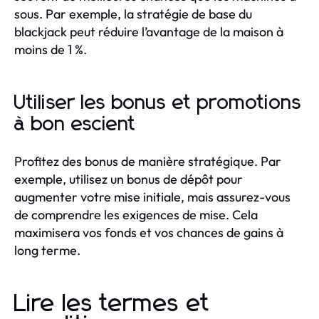
sous. Par exemple, la stratégie de base du
blackjack peut réduire l’avantage de la maison à
moins de 1 %.
Utiliser les bonus et promotions
à bon escient
Profitez des bonus de manière stratégique. Par
exemple, utilisez un bonus de dépôt pour
augmenter votre mise initiale, mais assurez-vous
de comprendre les exigences de mise. Cela
maximisera vos fonds et vos chances de gains à
long terme.
Lire les termes et