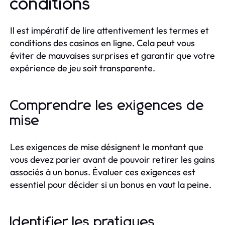
conditions
Il est impératif de lire attentivement les termes et
conditions des casinos en ligne. Cela peut vous
éviter de mauvaises surprises et garantir que votre
expérience de jeu soit transparente.
Comprendre les exigences de
mise
Les exigences de mise désignent le montant que
vous devez parier avant de pouvoir retirer les gains
associés à un bonus. Évaluer ces exigences est
essentiel pour décider si un bonus en vaut la peine.
Identifier les pratiques