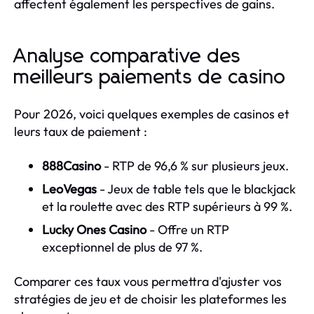
affectent également les perspectives de gains.
Analyse comparative des
meilleurs paiements de casino
Pour 2026, voici quelques exemples de casinos et
leurs taux de paiement :
888Casino
- RTP de 96,6 % sur plusieurs jeux.
LeoVegas
- Jeux de table tels que le blackjack
et la roulette avec des RTP supérieurs à 99 %.
Lucky Ones Casino
- Offre un RTP
exceptionnel de plus de 97 %.
Comparer ces taux vous permettra d'ajuster vos
stratégies de jeu et de choisir les plateformes les