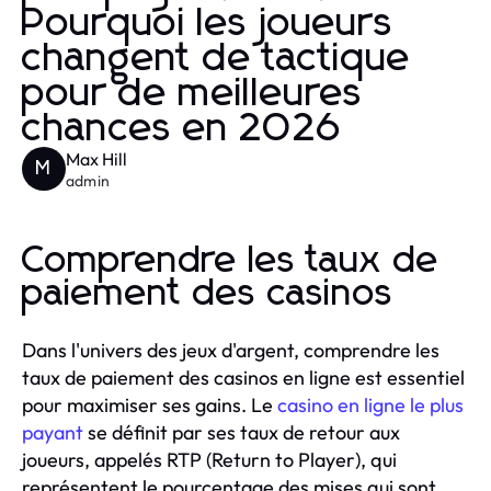
Pourquoi les joueurs
changent de tactique
pour de meilleures
chances en 2026
Max Hill
M
admin
Comprendre les taux de
paiement des casinos
Dans l'univers des jeux d'argent, comprendre les
taux de paiement des casinos en ligne est essentiel
pour maximiser ses gains. Le
casino en ligne le plus
payant
se définit par ses taux de retour aux
joueurs, appelés RTP (Return to Player), qui
représentent le pourcentage des mises qui sont