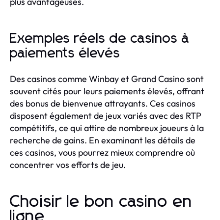
plus avantageuses.
Exemples réels de casinos à
paiements élevés
Des casinos comme Winbay et Grand Casino sont
souvent cités pour leurs paiements élevés, offrant
des bonus de bienvenue attrayants. Ces casinos
disposent également de jeux variés avec des RTP
compétitifs, ce qui attire de nombreux joueurs à la
recherche de gains. En examinant les détails de
ces casinos, vous pourrez mieux comprendre où
concentrer vos efforts de jeu.
Choisir le bon casino en
ligne