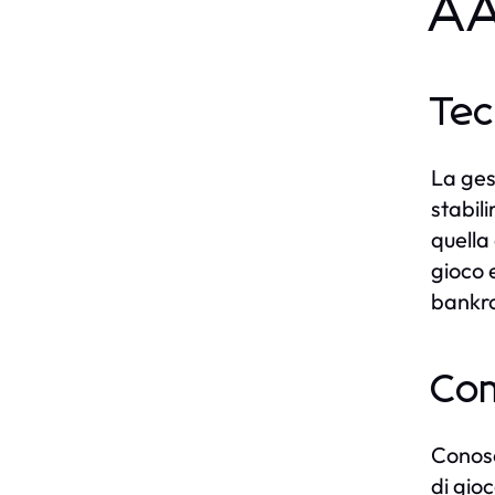
A
Tec
La ges
stabil
quella
gioco e
bankro
Com
Conosc
di gio