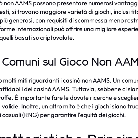
nò non AAMS possono presentare numerosi vantaggi r
sti, si trovano maggiore varietà di giochi, inclusi tit
più generosi, con requisiti di scommessa meno restritti
forme internazionali può offrire una migliore esper
 quelli basati su criptovalute.
i Comuni sul Gioco Non AA
o molti miti riguardanti i casinò non AAMS. Un comu
ffidabili dei casinò AAMS. Tuttavia, sebbene ci siano
ruffe. È importante fare le dovute ricerche e scegl
 valide. Inoltre, un altro mito è che i giochi siano truc
 casuali (RNG) per garantire l'equità dei giochi.