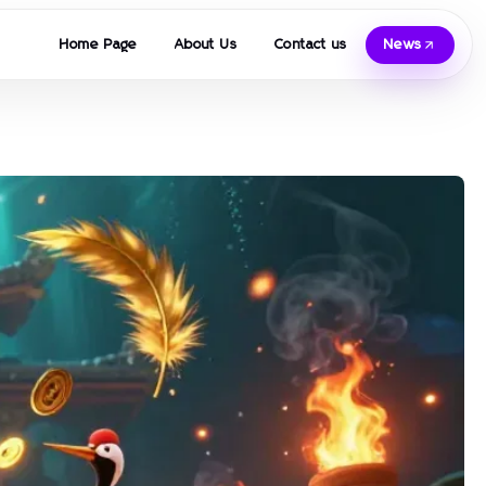
Home Page
About Us
Contact us
News