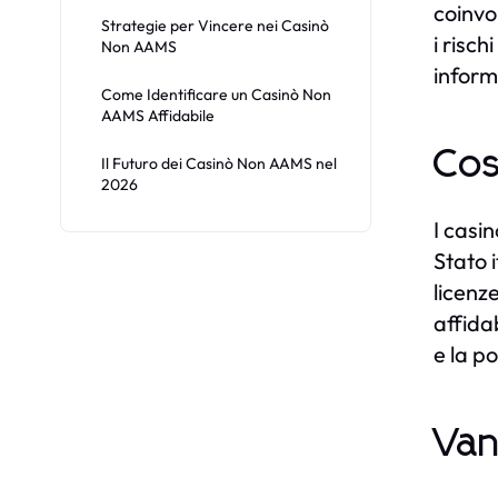
coinvo
Strategie per Vincere nei Casinò
i risch
Non AAMS
inform
Come Identificare un Casinò Non
AAMS Affidabile
Cos
Il Futuro dei Casinò Non AAMS nel
2026
I casi
Stato 
licenz
affidab
e la p
Van