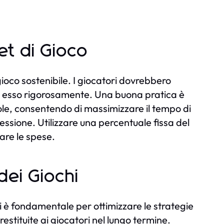
et di Gioco
ioco sostenibile. I giocatori dovrebbero
i a esso rigorosamente. Una buona pratica è
iccole, consentendo di massimizzare il tempo di
a sessione. Utilizzare una percentuale fissa del
are le spese.
ei Giochi
hi è fondamentale per ottimizzare le strategie
stituite ai giocatori nel lungo termine.