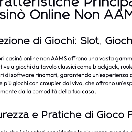
ratteristiche Principa
sinò Online Non AA
ezione di Giochi: Slot, Gioc
iori casinò online non AAMS offrono una vasta gamm
tive a giochi da tavolo classici come blackjack, roul
ori di software rinomati, garantendo un'esperienza di 
 più giochi con croupier dal vivo, che offrono un'esp
amente dalla comodità della tua casa.
urezza e Pratiche di Gioco 