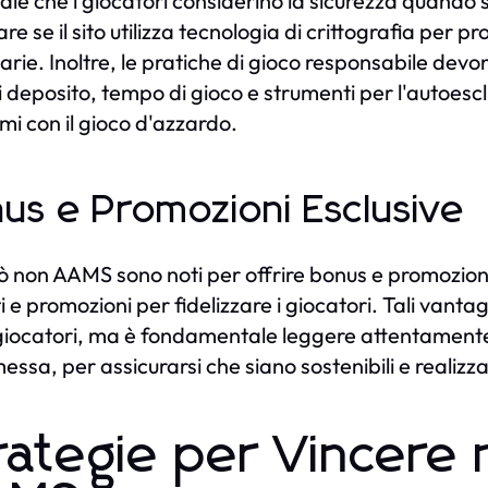
iale che i giocatori considerino la sicurezza quan
are se il sito utilizza tecnologia di crittografia per 
iarie. Inoltre, le pratiche di gioco responsabile dev
 di deposito, tempo di gioco e strumenti per l'autoe
mi con il gioco d'azzardo.
us e Promozioni Esclusive
nò non AAMS sono noti per offrire bonus e promozioni a
ti e promozioni per fidelizzare i giocatori. Tali vant
giocatori, ma è fondamentale leggere attentamente i te
ssa, per assicurarsi che siano sostenibili e realizzab
rategie per Vincere 