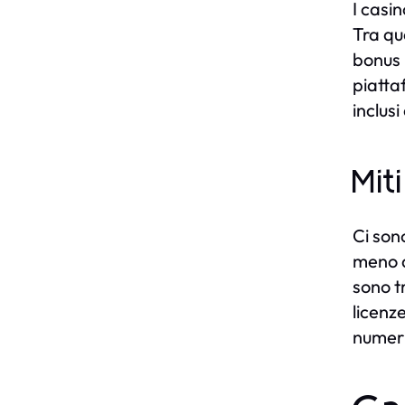
I casi
Tra que
bonus 
piatta
inclusi
Mit
Ci son
meno a
sono t
licenze
numeri