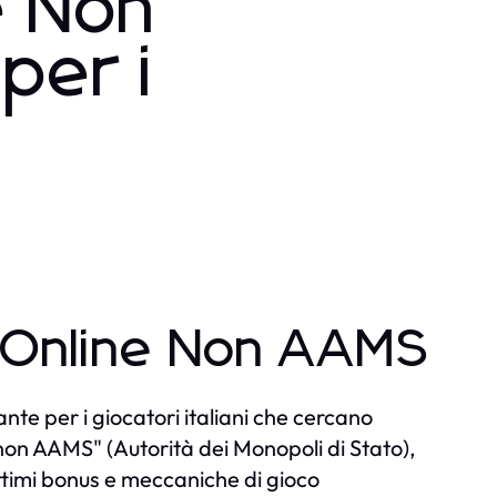
e Non
per i
 Online Non AAMS
te per i giocatori italiani che cercano
non AAMS" (Autorità dei Monopoli di Stato),
ottimi bonus e meccaniche di gioco