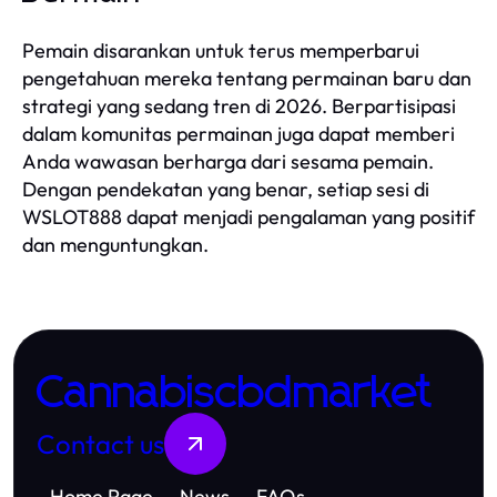
Pemain disarankan untuk terus memperbarui
pengetahuan mereka tentang permainan baru dan
strategi yang sedang tren di 2026. Berpartisipasi
dalam komunitas permainan juga dapat memberi
Anda wawasan berharga dari sesama pemain.
Dengan pendekatan yang benar, setiap sesi di
WSLOT888 dapat menjadi pengalaman yang positif
dan menguntungkan.
Cannabiscbdmarket
Contact us
Home Page
News
FAQs