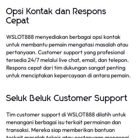
Opsi Kontak dan Respons
Cepat
WSLOT888 menyediakan berbagai opsi kontak
untuk membantu pemain mengatasi masalah atau
pertanyaan. Customer support yang profesional
tersedia 24/7 melalui live chat, email, dan telepon.
Respons cepat dari tim dukungan sangat penting
untuk menciptakan kepercayaan di antara pemain.
Seluk Beluk Customer Support
Tim customer support di WSLOT888 dilatih untuk
menangani berbagai isu terkait permainan dan
transaksi. Mereka siap memberikan bantuan
terkait masalah teknis atau pertanyaan mengenai