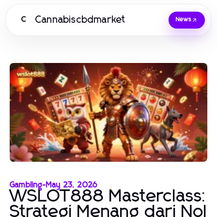
Cannabiscbdmarket
C
News
Gambling
-
May 23, 2026
WSLOT888 Masterclass:
Strategi Menang dari Nol